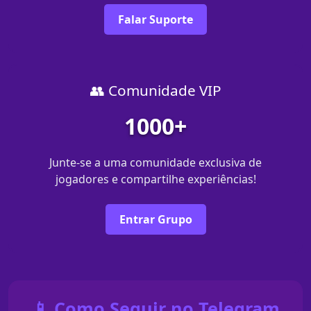
Falar Suporte
👥 Comunidade VIP
1000+
Junte-se a uma comunidade exclusiva de
jogadores e compartilhe experiências!
Entrar Grupo
📱 Como Seguir no Telegram