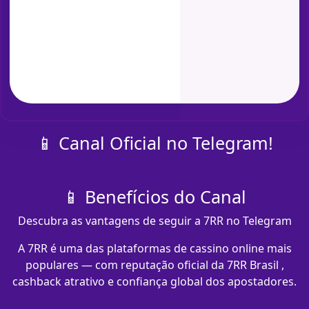
📱 Canal Oficial no Telegram!
📱 Benefícios do Canal
Descubra as vantagens de seguir a 7RR no Telegram
A 7RR é uma das plataformas de cassino online mais
populares — com reputação oficial da 7RR Brasil ,
cashback atrativo e confiança global dos apostadores.