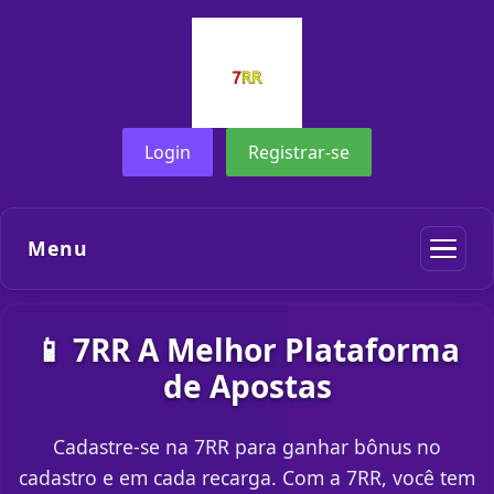
Login
Registrar-se
Menu
📱 7RR A Melhor Plataforma
de Apostas
Cadastre-se na 7RR para ganhar bônus no
cadastro e em cada recarga. Com a 7RR, você tem