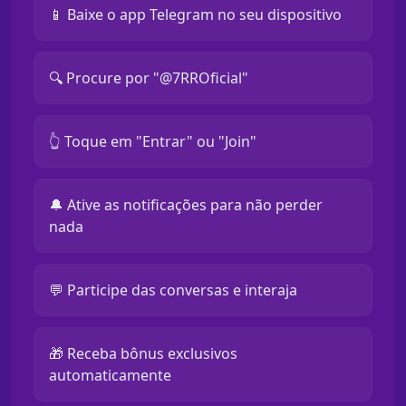
📱 Baixe o app Telegram no seu dispositivo
🔍 Procure por "@7RROficial"
👆 Toque em "Entrar" ou "Join"
🔔 Ative as notificações para não perder
nada
💬 Participe das conversas e interaja
🎁 Receba bônus exclusivos
automaticamente