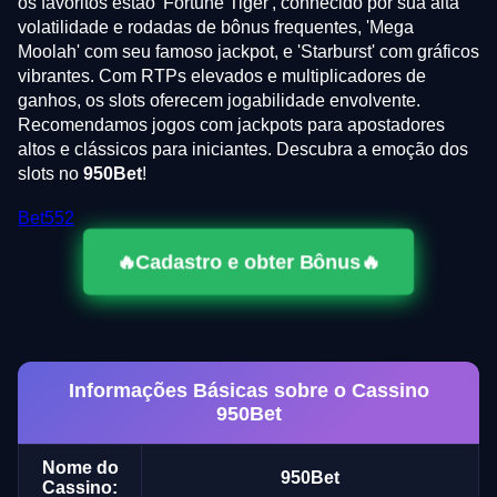
os favoritos estão 'Fortune Tiger', conhecido por sua alta
volatilidade e rodadas de bônus frequentes, 'Mega
Moolah' com seu famoso jackpot, e 'Starburst' com gráficos
vibrantes. Com RTPs elevados e multiplicadores de
ganhos, os slots oferecem jogabilidade envolvente.
Recomendamos jogos com jackpots para apostadores
altos e clássicos para iniciantes. Descubra a emoção dos
slots no
950Bet
!
Bet552
🔥Cadastro e obter Bônus🔥
Informações Básicas sobre o Cassino
950Bet
Nome do
950Bet
Cassino: