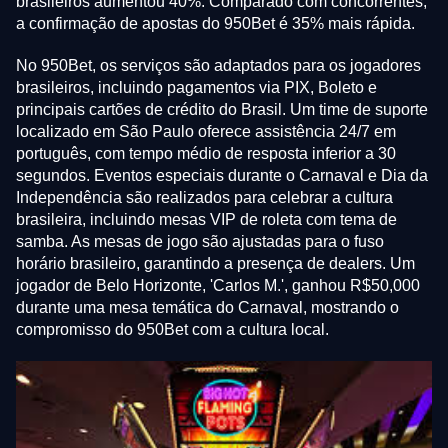
brasileiros aumentou 40%. Comparado com concorrentes,
a confirmação de apostas do 950Bet é 35% mais rápida.
No 950Bet, os serviços são adaptados para os jogadores
brasileiros, incluindo pagamentos via PIX, Boleto e
principais cartões de crédito do Brasil. Um time de suporte
localizado em São Paulo oferece assistência 24/7 em
português, com tempo médio de resposta inferior a 30
segundos. Eventos especiais durante o Carnaval e Dia da
Independência são realizados para celebrar a cultura
brasileira, incluindo mesas VIP de roleta com tema de
samba. As mesas de jogo são ajustadas para o fuso
horário brasileiro, garantindo a presença de dealers. Um
jogador de Belo Horizonte, 'Carlos M.', ganhou R$50,000
durante uma mesa temática do Carnaval, mostrando o
compromisso do 950Bet com a cultura local.