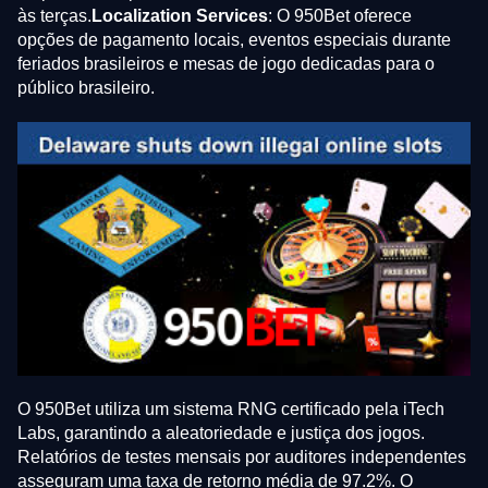
às terças.
Localization Services
: O 950Bet oferece
opções de pagamento locais, eventos especiais durante
feriados brasileiros e mesas de jogo dedicadas para o
público brasileiro.
O 950Bet utiliza um sistema RNG certificado pela iTech
Labs, garantindo a aleatoriedade e justiça dos jogos.
Relatórios de testes mensais por auditores independentes
asseguram uma taxa de retorno média de 97.2%. O