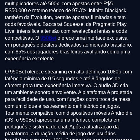
multiplicadores até 500x, com apostas entre R$5-
R$50,000 e retorno teórico de 97.3%. Infinite Blackjack,
também da Evolution, permite apostas ilimitadas e tem
odds favoráveis. Baccarat Squeeze, da Pragmatic Play
Live, intensifica a tensão com revelações lentas e odds
competitivas. O
950Bet
oferece uma interface exclusiva
em português e dealers dedicados ao mercado brasileiro,
com 85% dos jogadores brasileiros avaliando como uma
experiência excelente.
O 950Bet oferece streaming em alta definição 1080p com
latência mínima de 0.5 segundos e até 8 ângulos de
câmera para uma experiência imersiva. O áudio 3D cria
um ambiente sonoro envolvente. A plataforma é projetada
para facilidade de uso, com funções como troca de mesa
com um clique e rastreamento de histórico de jogos.
Totalmente compatível com dispositivos móveis Android e
iOS, o 950Bet apresenta uma interface completa em
português e sistema de chat. Após a atualização da
plataforma, a duração média de jogo dos usuários